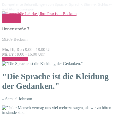
Kompetente Behandlungen von Sprach-, Sprech-, Stimm-, Schluck-
und Atemstörungen
MENU
Linnenstraße 7
59269 Beckum
Mo, Di, Do :
9.00 - 18.00 Uhr
Mi, Fr :
9.00 - 16.00 Uhr
02521 82 41 09
"Die Sprache ist die Kleidung
der Gedanken."
– Samuel Johnson